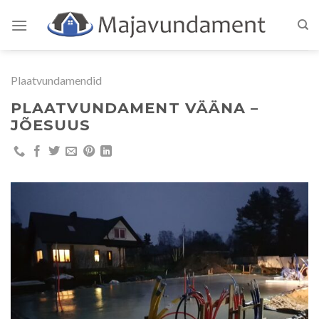
Skip
to
content
Plaatvundamendid
PLAATVUNDAMENT VÄÄNA –
JÕESUUS